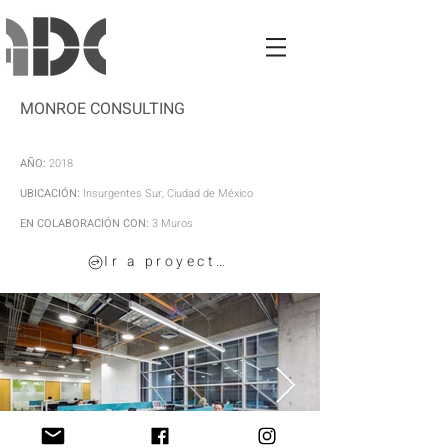
MONROE CONSULTING
AÑO:
2018
UBICACIÓN:
Insurgentes Sur, Ciudad de México
EN COLABORACIÓN CON:
3 Muros
Ir a proyectos